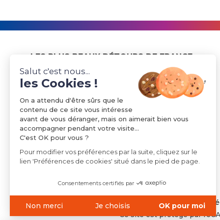
LES PLUS BEAUX DÉTOURS DE FRANCE
Salut c'est nous...
45 boulevard Richard Wallace
les Cookies !
92800 PUTEAUX
On a attendu d'être sûrs que le
33(0)1 42 27 44 40
contenu de ce site vous intéresse
avant de vous déranger, mais on aimerait bien vous
accompagner pendant votre visite...
C'est OK pour vous ?
NOUS CONTACTER
Pour modifier vos préférences par la suite, cliquez sur le
lien 'Préférences de cookies' situé dans le pied de page.
Consentements certifiés par
Plan du site
-
Mentions lé
Non merci
Je choisis
OK pour moi
Ce site est protégé par re