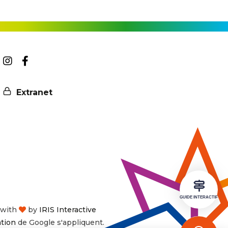
Suivez-
Suivez-
nous
nous
rire
Extranet
sur
sur
Instagram
Facebook
etter
GUIDE INTERACTIF
with
by
IRIS Interactive
ation
de Google s'appliquent.