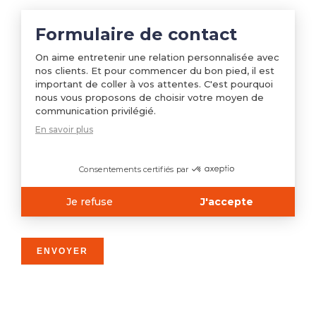
Formulaire de contact
J'accepte
On aime entretenir une relation personnalisée avec
le
nos clients. Et pour commencer du bon pied, il est
recueil
important de coller à vos attentes. C'est pourquoi
de
mes
nous vous proposons de choisir votre moyen de
données
communication privilégié.
personnelles
En savoir plus
Consentements certifiés par
Je refuse
J'accepte
Axeptio consent
ENVOYER