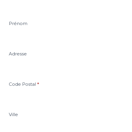
ne
remplissez
Prénom
pas
ce
champ.
Adresse
Code Postal
*
Ville