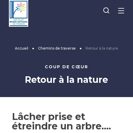
Je
Menu
recherche
Les
Plus
Beaux
Accueil
●
Chemins de traverse
●
Retour à la nature
Détours
de
COUP DE CŒUR
France
Retour à la nature
Lâcher prise et
étreindre un arbre....