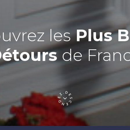
uvrez les
Plus 
étours
de Fran
Descendez
sez vos Options