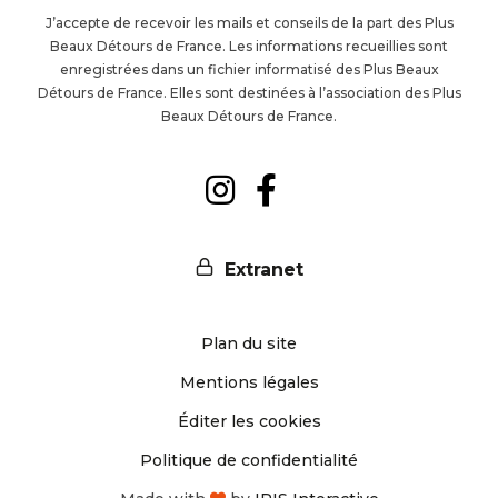
à
J’accepte de recevoir les mails et conseils de la part des Plus
Beaux Détours de France. Les informations recueillies sont
la
enregistrées dans un fichier informatisé des Plus Beaux
Détours de France. Elles sont destinées à l’association des Plus
newsl
Beaux Détours de France.
Suivez-
Suivez-
nous
nous
Extranet
sur
sur
Plan du site
Instagram
Facebook
Mentions légales
Éditer les cookies
Politique de confidentialité