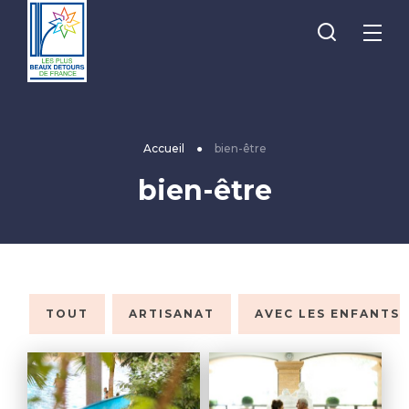
Je
Menu
recherche
Les
Plus
Beaux
Accueil
●
bien-être
Détours
bien-être
de
France
TOUT
ARTISANAT
AVEC LES ENFANTS