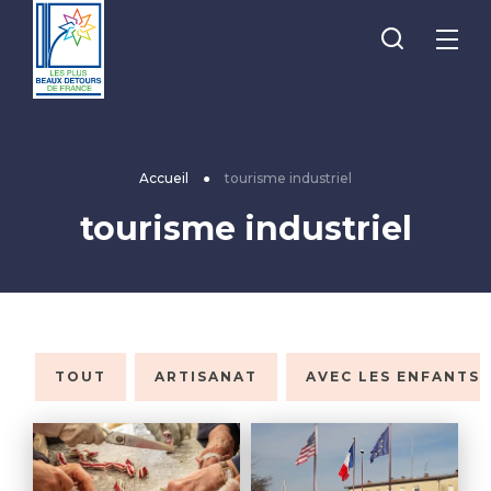
Je
Menu
recherche
Les
Plus
Beaux
Accueil
●
tourisme industriel
Détours
tourisme industriel
de
France
TOUT
ARTISANAT
AVEC LES ENFANTS