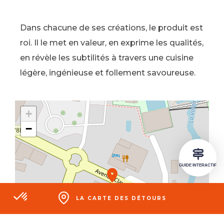
Dans chacune de ses créations, le produit est
roi. Il le met en valeur, en exprime les qualités,
en révèle les subtilités à travers une cuisine
légère, ingénieuse et follement savoureuse.
Chargement en cours
+
−
GUIDE INTERACTIF
LA CARTE
DES DÉTOURS
Axeptio consent
Plateforme de Gestion du Consentement : Personnalisez vos O