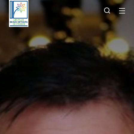
Je
Menu
recherche
Les
Plus
Beaux
Détours
de
France