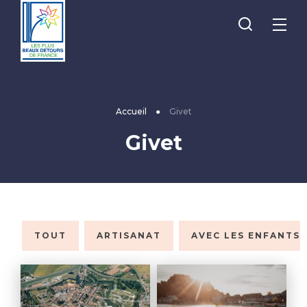
Je
Menu
recherche
Les
Plus
Beaux
Accueil
●
Givet
Détours
Givet
de
France
TOUT
ARTISANAT
AVEC LES ENFANTS