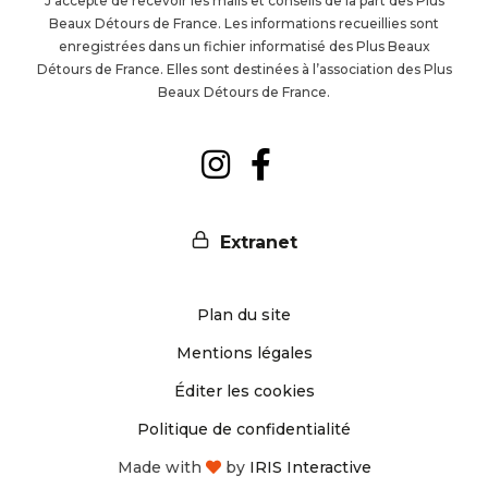
J’accepte de recevoir les mails et conseils de la part des Plus
Beaux Détours de France. Les informations recueillies sont
la
enregistrées dans un fichier informatisé des Plus Beaux
Détours de France. Elles sont destinées à l’association des Plus
newsl
Beaux Détours de France.
Suivez-
Suivez-
nous
nous
Extranet
sur
sur
Plan du site
Instagram
Facebook
Mentions légales
Éditer les cookies
Politique de confidentialité
Made with
by
IRIS Interactive