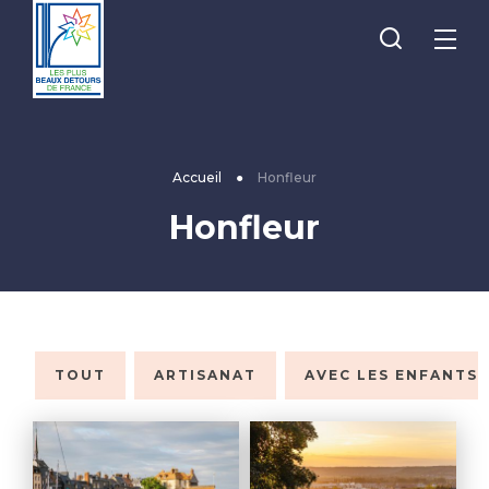
Je
Menu
recherche
Les
Plus
Beaux
Accueil
●
Honfleur
Détours
Honfleur
de
France
TOUT
ARTISANAT
AVEC LES ENFANTS