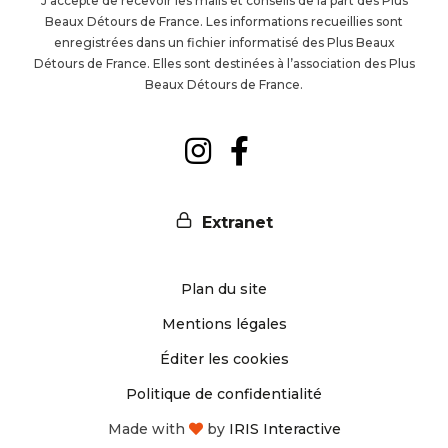
J’accepte de recevoir les mails et conseils de la part des Plus
Beaux Détours de France. Les informations recueillies sont
la
enregistrées dans un fichier informatisé des Plus Beaux
Détours de France. Elles sont destinées à l’association des Plus
newsl
Beaux Détours de France.
Suivez-
Suivez-
nous
nous
Extranet
sur
sur
Plan du site
Instagram
Facebook
Mentions légales
Éditer les cookies
Politique de confidentialité
Made with
by
IRIS Interactive