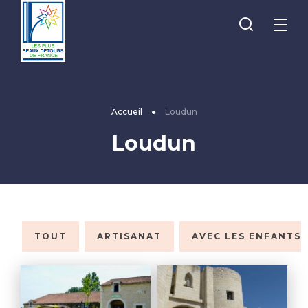
Je
Menu
recherche
Les
Plus
Beaux
Accueil
●
Loudun
Détours
Loudun
de
France
TOUT
ARTISANAT
AVEC LES ENFANTS