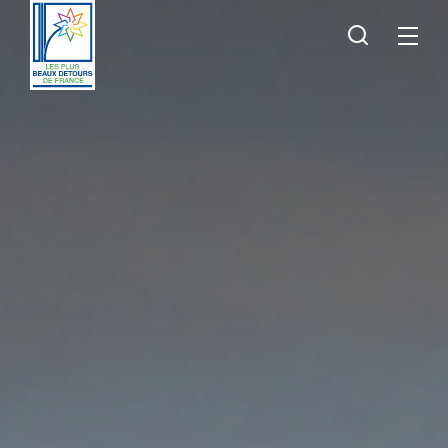
Je
Menu
recherche
Les
Plus
Beaux
Détours
de
France