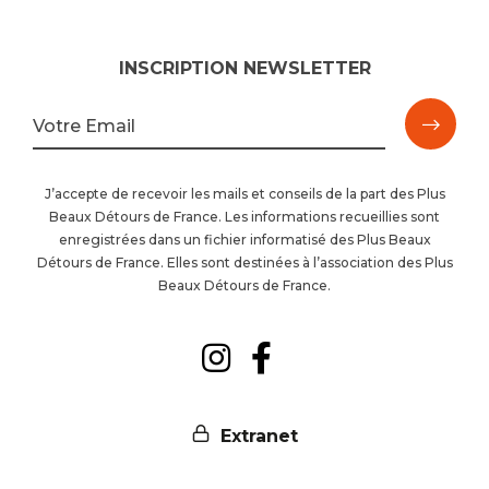
INSCRIPTION NEWSLETTER
M'ins
Votre Email
à
J’accepte de recevoir les mails et conseils de la part des Plus
Beaux Détours de France. Les informations recueillies sont
la
enregistrées dans un fichier informatisé des Plus Beaux
Détours de France. Elles sont destinées à l’association des Plus
newsl
Beaux Détours de France.
Suivez-
Suivez-
nous
nous
Extranet
sur
sur