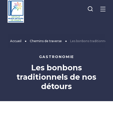
Je
Menu
recherche
Les
Plus
Beaux
Accueil
●
Chemins de traverse
●
Les bonbons traditionnels d
Détours
de
GASTRONOMIE
France
Les bonbons
traditionnels de nos
détours