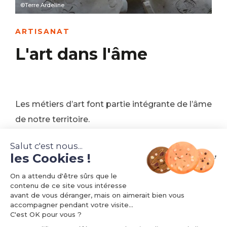
©Terre Ardeline
ARTISANAT
L'art dans l'âme
Les métiers d’art font partie intégrante de l’âme
de notre territoire.
Ces hommes et ces femmes (céramiste,
Salut c'est nous...
les Cookies !
verriers, relieur…) vous invitent à venir les
rencontrer dans leurs ateliers, afin de
On a attendu d'être sûrs que le
contenu de ce site vous intéresse
transmettre leur passion pour leur métier.
avant de vous déranger, mais on aimerait bien vous
accompagner pendant votre visite...
C'est OK pour vous ?