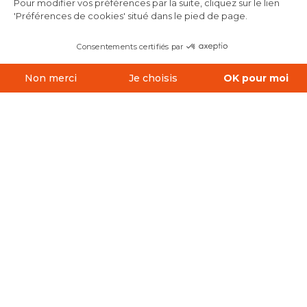
Pour modifier vos préférences par la suite, cliquez sur le lien
'Préférences de cookies' situé dans le pied de page.
GUIDE INTERACTIF
En
images
Consentements certifiés par
LA CARTE
DES DÉTOURS
Non merci
Je choisis
OK pour moi
Axeptio consent
Plateforme de Gestion du Consentement : Personnalisez vos O
Notre plateforme vous permet d'adapter et de gérer vos paramètr