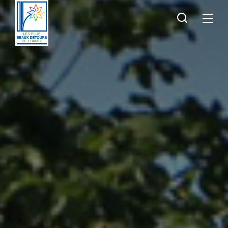
Je
Menu
recherche
Les
Plus
Beaux
Détours
de
France