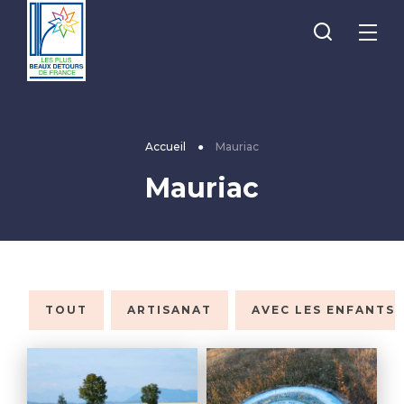
Je
Menu
recherche
Les
Plus
Beaux
Accueil
●
Mauriac
Détours
Mauriac
de
France
TOUT
ARTISANAT
AVEC LES ENFANTS