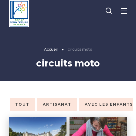
Je
Menu
recherche
Les
Plus
Beaux
Accueil
●
circuits moto
Détours
circuits moto
de
France
TOUT
ARTISANAT
AVEC LES ENFANTS