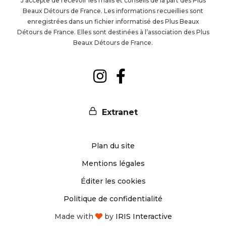
J’accepte de recevoir les mails et conseils de la part des Plus
Beaux Détours de France. Les informations recueillies sont
la
enregistrées dans un fichier informatisé des Plus Beaux
Détours de France. Elles sont destinées à l’association des Plus
newsl
Beaux Détours de France.
Suivez-
Suivez-
nous
nous
Extranet
sur
sur
Plan du site
Instagram
Facebook
Mentions légales
Éditer les cookies
Politique de confidentialité
Made with
by
IRIS Interactive