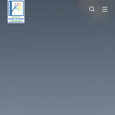
Je
Menu
recherche
Les
Plus
Beaux
Détours
de
France