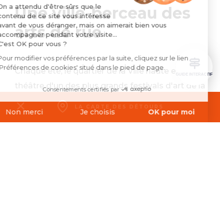
On a attendu d'être sûrs que le
Une ville-berceau des
contenu de ce site vous intéresse
avant de vous déranger, mais on aimerait bien vous
arts de rue
accompagner pendant votre visite...
C'est OK pour vous ?
Pour modifier vos préférences par la suite, cliquez sur le lien
'Préférences de cookies' situé dans le pied de page.
Chaque été, le quartier de la Ville haute est le
GUIDE INTERACTIF
théâtre d'un des plus grands festivals d'art de la
Consentements certifiés par
rue de France. Avec ses 40 compagnies, ses
LA CARTE
DES DÉTOURS
Non merci
Je choisis
OK pour moi
200 spectacles et ses 45.000 spectateurs,
Axeptio consent
Plateforme de Gestion du Consentement : Personnalisez vos O
RenaissanceS est un événement
Notre plateforme vous permet d'adapter et de gérer vos paramètr
incontournable dans le Grand Est.