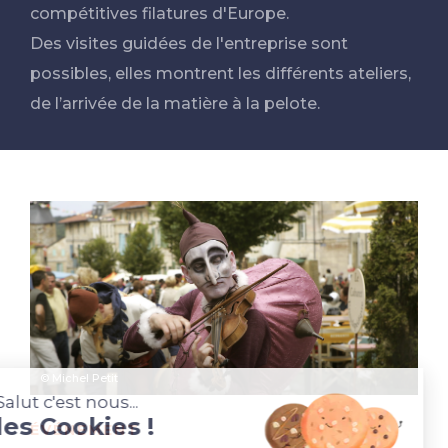
compétitives filatures d'Europe.
Des visites guidées de l'entreprise sont
possibles, elles montrent les différents ateliers,
de l’arrivée de la matière à la pelote.
© Michel Petit
Salut c'est nous...
les Cookies !
ÉVÉNEMENT