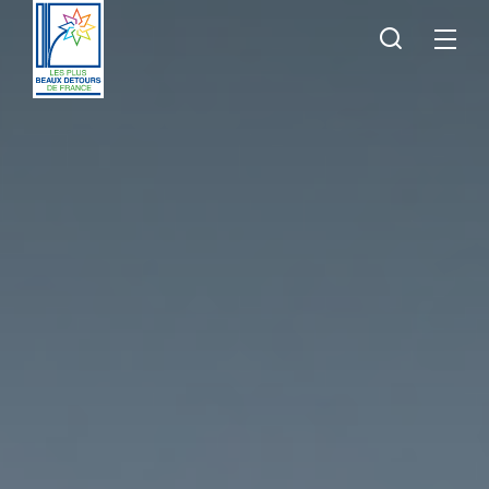
Je
Menu
recherche
Les
Plus
Beaux
Détours
de
France