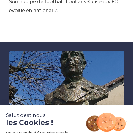
Son équipe de football: Louhans-Cuiseaux FC
évolue en national 2.
Salut c'est nous...
HISTOIRE
les Cookies !
Ferdinand Berthier et
On a attendu d'être sûrs que le