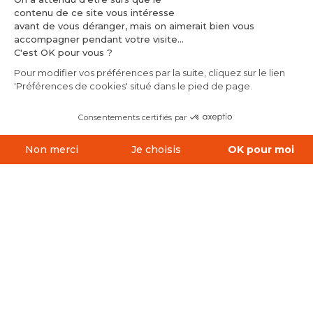
contenu de ce site vous intéresse
la LSF
avant de vous déranger, mais on aimerait bien vous
accompagner pendant votre visite...
C'est OK pour vous ?
Ferdinand Berthier est une personne
Pour modifier vos préférences par la suite, cliquez sur le lien
importante de la culture sourde. Né à Louhans
'Préférences de cookies' situé dans le pied de page.
GUIDE INTERACTIF
en 1803, il part ensuite étudier à Paris, à l'institut
Consentements certifiés par
des sourds-muets. Il sera ensuite professeur
dans cet institut. Il sera un grand défenseur de
LA CARTE
DES DÉTOURS
Non merci
Je choisis
OK pour moi
la culture sourde et de la Langue des Signes
Axeptio consent
Plateforme de Gestion du Consentement : Personnalisez vos O
Française (LSF). Victor Hugo le "nommera" le
Notre plateforme vous permet d'adapter et de gérer vos paramètr
Napoléon des sourds.
Venez découvrir la culture sourde et son histoire
au
musée
qui lui rend hommage à Louhans.