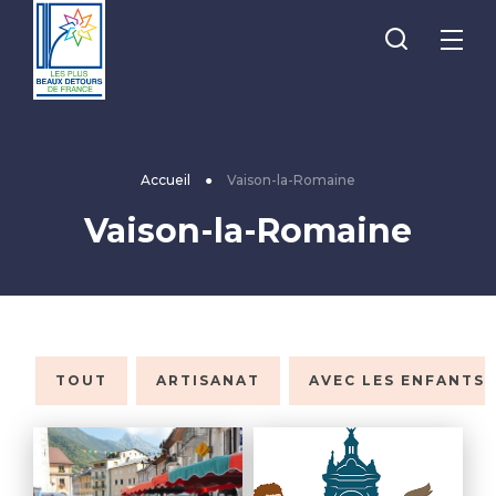
Je
Menu
recherche
Les
Plus
Beaux
Accueil
●
Vaison-la-Romaine
Détours
Vaison-la-Romaine
de
France
TOUT
ARTISANAT
AVEC LES ENFANTS