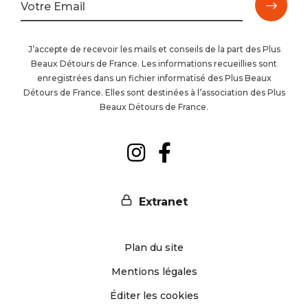
M'ins
Votre Email
à
J’accepte de recevoir les mails et conseils de la part des Plus
Beaux Détours de France. Les informations recueillies sont
la
enregistrées dans un fichier informatisé des Plus Beaux
Détours de France. Elles sont destinées à l’association des Plus
newsl
Beaux Détours de France.
Suivez-
Suivez-
nous
nous
Extranet
sur
sur
Plan du site
Instagram
Facebook
Mentions légales
Éditer les cookies