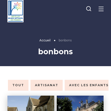
Je
Menu
recherche
Les
Plus
Beaux
Accueil
●
bonbons
Détours
bonbons
de
France
TOUT
ARTISANAT
AVEC LES ENFANTS