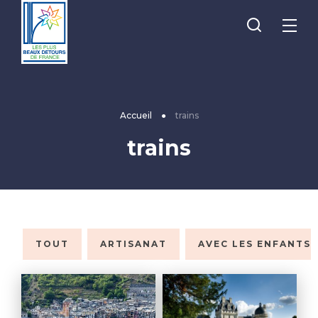
Je
Menu
recherche
Les
Plus
Beaux
Accueil
●
trains
Détours
trains
de
France
TOUT
ARTISANAT
AVEC LES ENFANTS