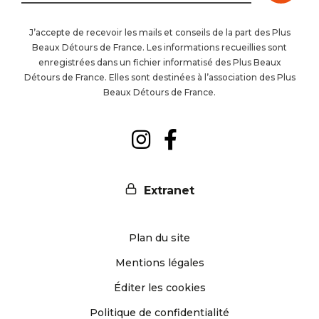
à
J’accepte de recevoir les mails et conseils de la part des Plus
Beaux Détours de France. Les informations recueillies sont
la
enregistrées dans un fichier informatisé des Plus Beaux
Détours de France. Elles sont destinées à l’association des Plus
newsl
Beaux Détours de France.
Suivez-
Suivez-
nous
nous
Extranet
sur
sur
Plan du site
Instagram
Facebook
Mentions légales
Éditer les cookies
Politique de confidentialité