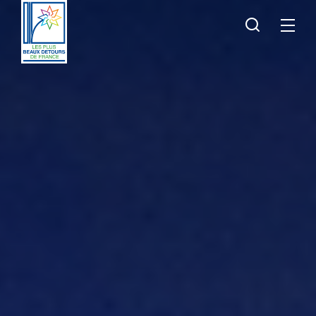
Je
Menu
recherche
Les
Plus
Beaux
Détours
de
France