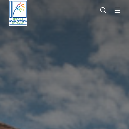
Je
Menu
recherche
Les
Plus
Beaux
Détours
de
France