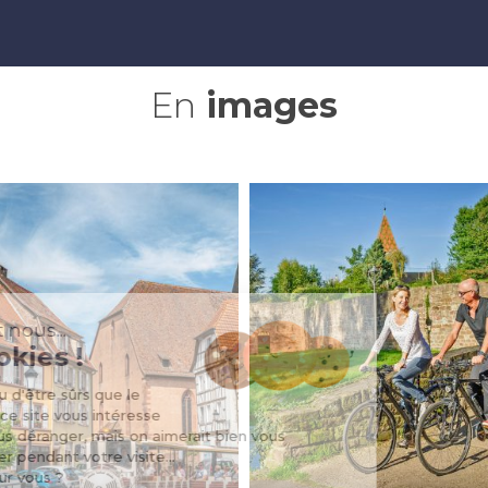
En
images
Salut c'est nous...
les Cookies !
On a attendu d'être sûrs que le
contenu de ce site vous intéresse
avant de vous déranger, mais on aimerait bien vous
accompagner pendant votre visite...
C'est OK pour vous ?