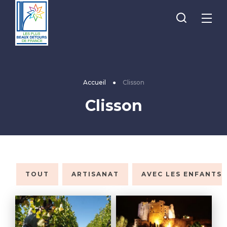
Je
Menu
recherche
Les
Plus
Beaux
Accueil
●
Clisson
Détours
Clisson
de
France
TOUT
ARTISANAT
AVEC LES ENFANTS