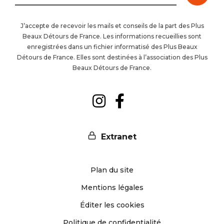
à
J’accepte de recevoir les mails et conseils de la part des Plus
Beaux Détours de France. Les informations recueillies sont
la
enregistrées dans un fichier informatisé des Plus Beaux
Détours de France. Elles sont destinées à l’association des Plus
newsl
Beaux Détours de France.
Suivez-
Suivez-
nous
nous
Extranet
sur
sur
Plan du site
Instagram
Facebook
Mentions légales
Éditer les cookies
Politique de confidentialité