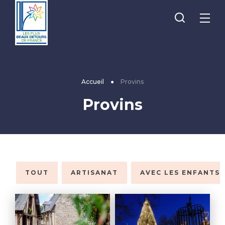
Je
Menu
recherche
Les
Plus
Beaux
Accueil
●
Provins
Détours
Provins
de
France
TOUT
ARTISANAT
AVEC LES ENFANTS