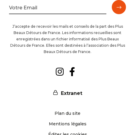
M'ins
Votre Email
à
J’accepte de recevoir les mails et conseils de la part des Plus
Beaux Détours de France. Les informations recueillies sont
la
enregistrées dans un fichier informatisé des Plus Beaux
Détours de France. Elles sont destinées à l’association des Plus
newsl
Beaux Détours de France.
Suivez-
Suivez-
nous
nous
Extranet
sur
sur
Plan du site
Instagram
Facebook
Mentions légales
Éditer les cookies