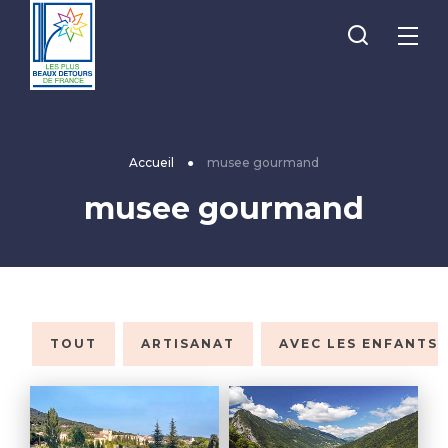
Je
Menu
recherche
Les
Plus
Beaux
Accueil
●
musee gourmand
Détours
musee gourmand
de
France
TOUT
ARTISANAT
AVEC LES ENFANTS