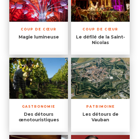
COUP DE CŒUR
COUP DE CŒUR
Magie lumineuse
Le défilé de la Saint-
Nicolas
GASTRONOMIE
PATRIMOINE
Des détours
Les détours de
œnotouristiques
Vauban