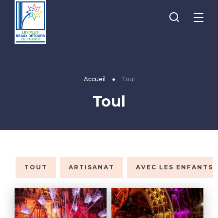
Je
Menu
recherche
Les
Plus
Beaux
Accueil
●
Toul
Détours
Toul
de
France
TOUT
ARTISANAT
AVEC LES ENFANTS