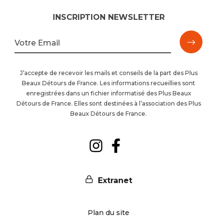
INSCRIPTION NEWSLETTER
M'ins
Votre Email
à
J’accepte de recevoir les mails et conseils de la part des Plus
Beaux Détours de France. Les informations recueillies sont
la
enregistrées dans un fichier informatisé des Plus Beaux
Détours de France. Elles sont destinées à l’association des Plus
newsl
Beaux Détours de France.
Suivez-
Suivez-
nous
nous
Extranet
sur
sur
Plan du site