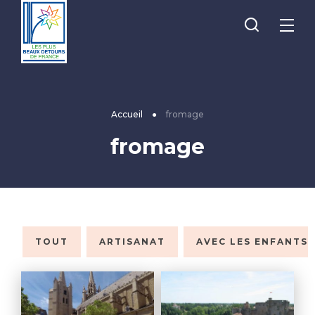
Je
Menu
recherche
Les
Plus
Beaux
Accueil
●
fromage
Détours
fromage
de
France
TOUT
ARTISANAT
AVEC LES ENFANTS