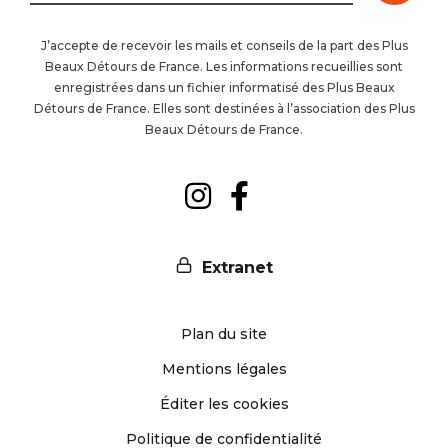
à
J’accepte de recevoir les mails et conseils de la part des Plus
Beaux Détours de France. Les informations recueillies sont
la
enregistrées dans un fichier informatisé des Plus Beaux
Détours de France. Elles sont destinées à l’association des Plus
newsl
Beaux Détours de France.
Suivez-
Suivez-
nous
nous
Extranet
sur
sur
Plan du site
Instagram
Facebook
Mentions légales
Éditer les cookies
Politique de confidentialité