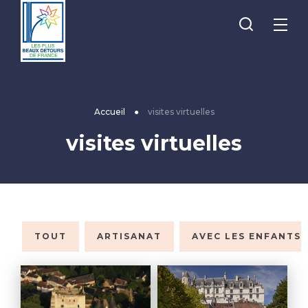
Je
Menu
recherche
Les
Plus
Beaux
Accueil
●
visites virtuelles
Détours
visites virtuelles
de
France
TOUT
ARTISANAT
AVEC LES ENFANTS