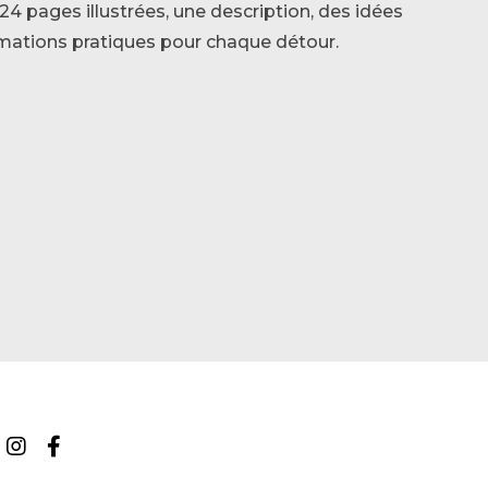
4 pages illustrées, une description, des idées
formations pratiques pour chaque détour.
Suivez-
Suivez-
nous
nous