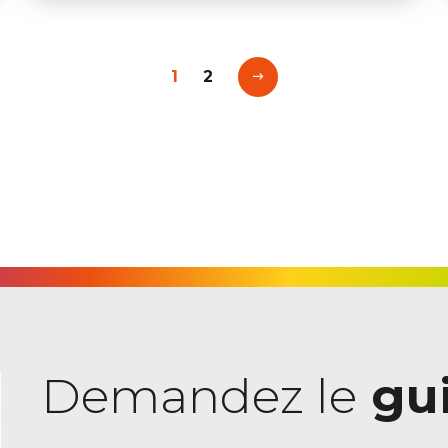
1
2
Demandez le
gui