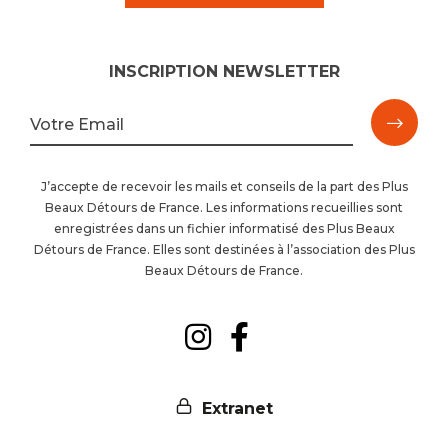
INSCRIPTION NEWSLETTER
M'ins
Votre Email
à
J’accepte de recevoir les mails et conseils de la part des Plus
Beaux Détours de France. Les informations recueillies sont
la
enregistrées dans un fichier informatisé des Plus Beaux
Détours de France. Elles sont destinées à l’association des Plus
newsl
Beaux Détours de France.
Suivez-
Suivez-
nous
nous
Extranet
sur
sur