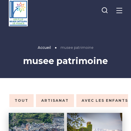
Je
Menu
recherche
Les
Plus
Beaux
Accueil
●
musee patrimoine
Détours
musee patrimoine
de
France
TOUT
ARTISANAT
AVEC LES ENFANTS